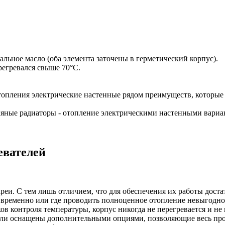
льное масло (оба элемента заточены в герметический корпус).
ерегревался свыше 70°C.
топления электрические настенные рядом преимуществ, которые 
евателей
еи. С тем лишь отличием, что для обеспечения их работы доста
 временно или где проводить полноценное отопление невыгодно
ов контроля температуры, корпус никогда не перегревается и не 
ели оснащены дополнительными опциями, позволяющие весь проц