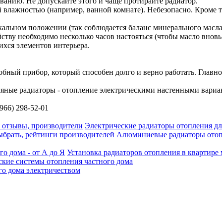
еванию. Не допускайте этого и чаще протирайте радиатор.
 влажностью (например, ванной комнате). Небезопасно. Кроме т
икальном положении (так соблюдается баланс минерального масл
ству необходимо несколько часов настояться (чтобы масло вновь
ихся элементов интерьера.
обный прибор, который способен долго и верно работать. Главно
966) 298-52-01
Электрические радиаторы отопления для
Алюминиевые радиаторы отопл
Установка радиаторов отопления в квартире 
ские системы отопления частного дома
го дома электричеством