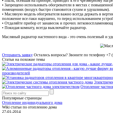
• Пыль, осевшая на приборе, приводит к его чрезмерному нагр
• Запрещено использовать обогреватели в местах с повышенной
помещениях (воздух быстро становится сухим и удушливым).
• Масляную модель обогревателя важно всегда держать в верт
положение все-таки нарушено, то перед использованием устрой
• Отдаляйте прибор от занавесок и прочих легковоспламеняющ
• Покидая комнату, всегда выключайте радиатор.
Масляный радиатор настенного вида - это очень полезный и уд
Отправить заявку
Остались вопросы?
Звоните по телефону +7 (
Статьи на похожие темы
производителей
Электриче
Отопление частно
Популярные страницы
Отопление индивидуального дома
Wiki статьи по отоплению дома
27-01-2014