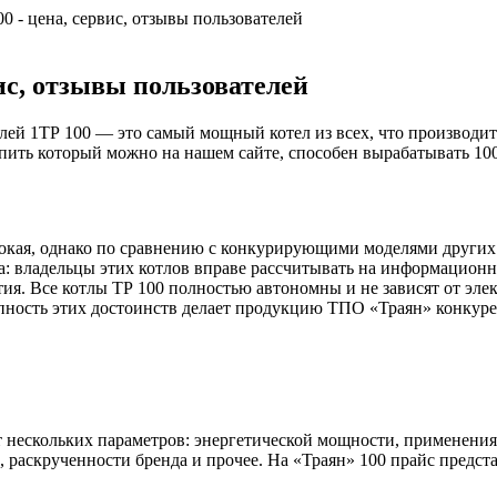
0 - цена, сервис, отзывы пользователей
вис, отзывы пользователей
ТР 100 — это самый мощный котел из всех, что производи
упить который можно на нашем сайте, способен вырабатывать 10
сокая, однако по сравнению с конкурирующими моделями других
ера: владельцы этих котлов вправе рассчитывать на информацио
нтия. Все котлы ТР 100 полностью автономны и не зависят от эл
окупность этих достоинств делает продукцию ТПО «Траян» конкур
т нескольких параметров: энергетической мощности, применени
, раскрученности бренда и прочее. На «Траян» 100 прайс предст