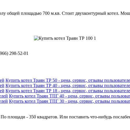
лу общей площадью 700 м.кв. Стоит двухконтурный котел. Мощно
966) 298-52-01
Купить котел Траян ТР 50 - цена, сервис, отзывы пользовател
Купить котел Траян ТР 40 - цена, сервис, отзывы пользовател
Купить котел Траян ТР 18 - цена, сервис, отзывы пользовател
Купить котел Траян ТПГ 40 - цена, сервис, отзывы пользова
Купить котел Траян ТПГ 30 - цена, сервис, отзывы пользова
? По площади - 350 квадратов. Или поставить что-нибудь послабее