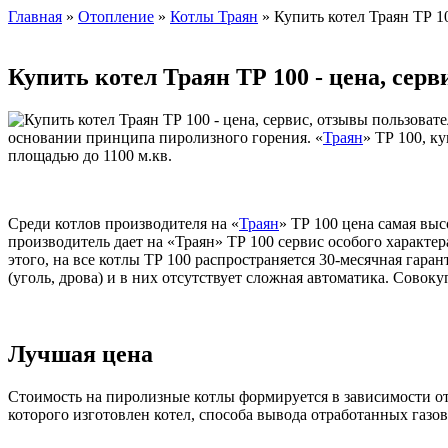
Главная
»
Отопление
»
Котлы Траян
» Купить котел Траян ТР 10
Купить котел Траян ТР 100 - цена, сер
основании принципа пиролизного горения. «
Траян
» ТР 100, к
площадью до 1100 м.кв.
Среди котлов производителя на «
Траян
» ТР 100 цена самая вы
производитель дает на «Траян» ТР 100 сервис особого характ
этого, на все котлы ТР 100 распространяется 30-месячная гара
(уголь, дрова) и в них отсутствует сложная автоматика. Сов
Лучшая цена
Стоимость на пиролизные котлы формируется в зависимости о
которого изготовлен котел, способа вывода отработанных газов