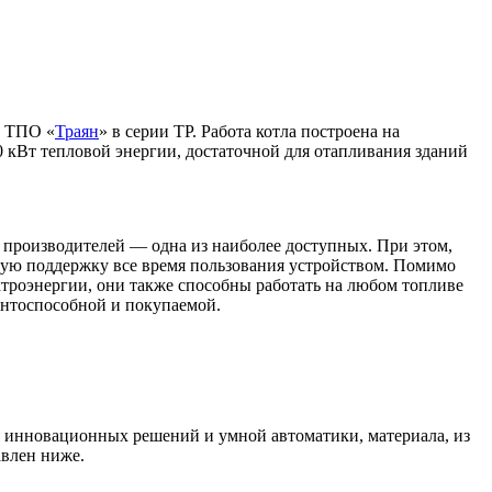
т ТПО «
Траян
» в серии ТР. Работа котла построена на
0 кВт тепловой энергии, достаточной для отапливания зданий
 производителей — одна из наиболее доступных. При этом,
нную поддержку все время пользования устройством. Помимо
ектроэнергии, они также способны работать на любом топливе
ентоспособной и покупаемой.
я инновационных решений и умной автоматики, материала, из
авлен ниже.