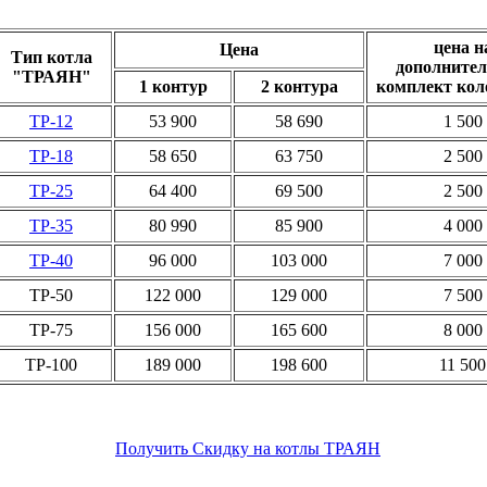
цена н
Цена
Тип котла
дополните
"ТРАЯН"
1 контур
2 контура
комплект кол
ТР-12
53 900
58 690
1 500
ТР-18
58 650
63 750
2 500
ТР-25
64 400
69 500
2 500
ТР-35
80 990
85 900
4 000
ТР-40
96 000
103 000
7 000
ТР-50
122 000
129 000
7 500
ТР-75
156 000
165 600
8 000
ТР-100
189 000
198 600
11 500
Получить Скидку на котлы ТРАЯН