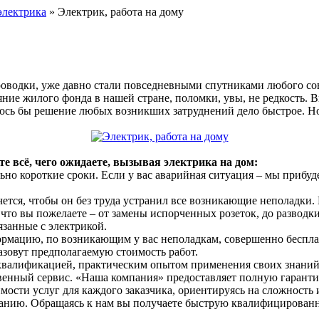
электрика
» Электрик, работа на дому
роводки, уже давно стали повседневными спутниками любого со
ие жилого фонда в нашей стране, поломки, увы, не редкость. Вп
ось бы решение любых возникших затруднений дело быстрое. Но 
 всё, чего ожидаете, вызывая электрика на дом:
но короткие сроки. Если у вас аварийная ситуация – мы прибуд
хочется, чтобы он без труда устранил все возникающие неполад
что вы пожелаете – от замены испорченных розеток, до развод
язанные с электрикой.
формацию, по возникающим у вас неполадкам, совершенно бесп
зовут предполагаемую стоимость работ.
 квалификацией, практическим опытом применения своих знани
твенный сервис. «Наша компания» предоставляет полную гарант
мости услуг для каждого заказчика, ориентируясь на сложность
ованию. Обращаясь к нам вы получаете быструю квалифицирован