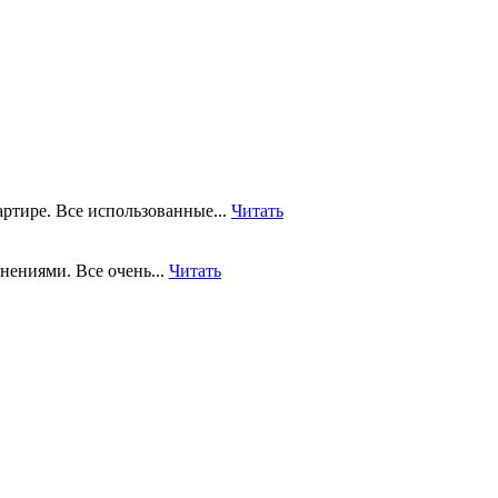
артире. Все использованные...
Читать
нениями. Все очень...
Читать