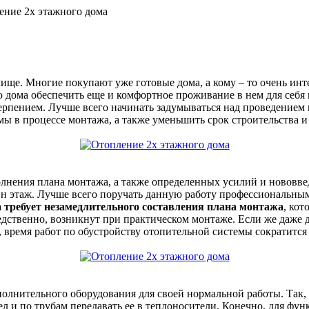
ение 2х этажного дома
ище. Многие покупают уже готовые дома, а кому – то очень инт
 дома обеспечить еще и комфортное проживание в нем для себя 
рпением. Лучше всего начинать задумываться над проведением к
ы в процессе монтажа, а также уменьшить срок строительства и
олнения плана монтажа, а также определенных усилий и нововв
н этаж. Лучше всего поручать данную работу профессиональны
 требует незамедлительного составления плана монтажа
, ко
едственно, возникнут при практическом монтаже. Если же даже 
 время работ по обустройству отопительной системы сократится 
полнительного оборудования для своей нормальной работы. Так
тел и по трубам передавать ее в теплоносители. Конечно, для ф