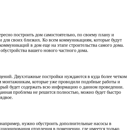
ересно построить дом самостоятельно, по своему плану и
и для своих близких. Ко всем коммуникациям, которые будут
оммуникаций в дом еще на этапе строительства самого дома.
 обустройства вашего нового частного дома.
едений. Двухэтажные постройки нуждаются в куда более четком
м монтажникам, которые уже проводили подобные работы и
торый будет содержать всю информацию о данном проведении.
данная проблема не решится полностью, можно будет быстро
вдвое.
, например, нужно обустроить дополнительные насосы в
ункционирования отопления в помещении, где имеется только